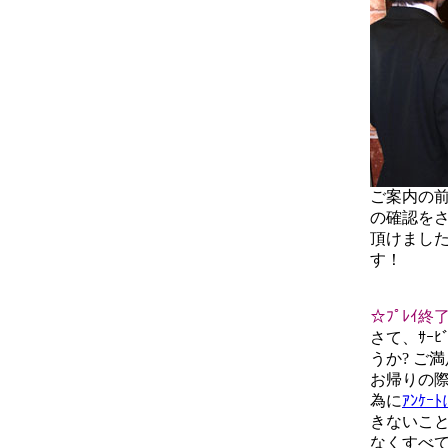
ご案内の
の確認をさ
頂けまし
す！
☆ﾌﾟﾚｲ終
さて、ｻｰ
うか? ご
お帰りの際
為に
ｱﾝｹ
きないこ
なくすべ