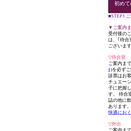
初めて
■STEP3
▼ご案内
受付後の
は、｢待合
ございま
▽待合室
ご案内ま
ﾄ)
を必ずご
診票はお
チュエー
子に把握
す。 待合室
誌の他に
あります
快適にお
▽外出
ご案内ま