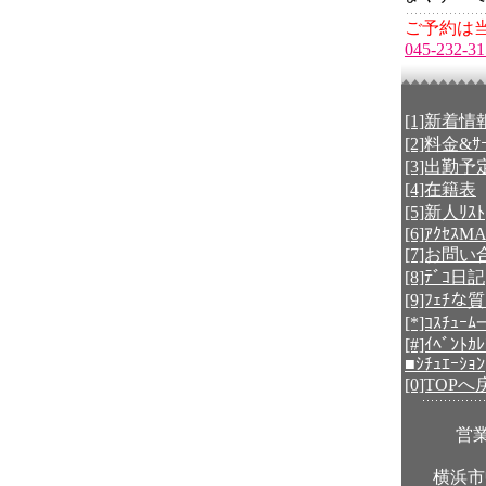
ご予約は当
045-232-31
[1]新着情
[2]料金&ｻｰ
[3]出勤予
[4]在籍表
[5]新人ﾘｽﾄ
[6]ｱｸｾｽM
[7]お問
[8]ﾃﾞｺ日記
[9]ﾌｪﾁな
[*]ｺｽﾁｭｰ
[#]ｲﾍﾞﾝﾄｶ
■ｼﾁｭｴｰｼｮﾝ
[0]TOP
営業
横浜市中