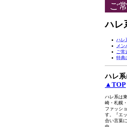
ご常
ハレ
ハレ
メン
ご常
特典
ハレ系
▲TOP
ハレ系は
崎・札幌
ファッシ
す。『エ
合い言葉
中。