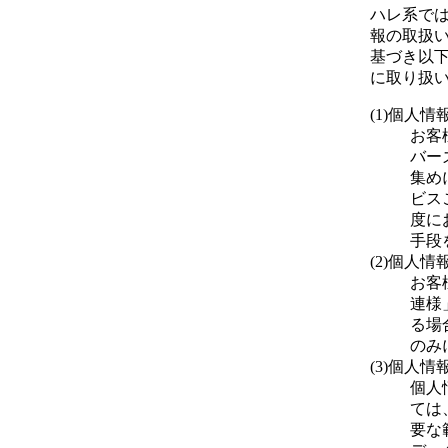
ハレ系で
報の取扱
基づき以
に取り扱
(1)個人
お客
バー
集め
ビス
度に
手段
(2)個人
お客
連様
る場
のみ
(3)個人
個人
ては
要な