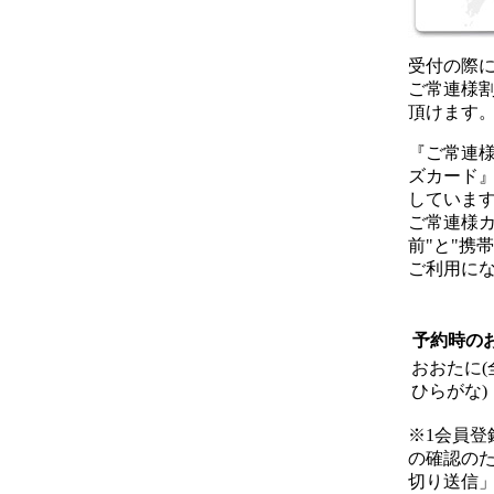
受付の際
ご常連様
頂けます
『ご常連
ズカード』
していま
ご常連様カ
前
"と"
携帯
ご利用に
予約時の
おおたに
ひらがな)
※1
会員登
の確認の
切り送信