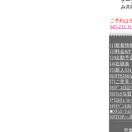
デー
み共
ご予約は当
045-232-31
[1]新着情
[2]料金&ｻｰ
[3]出勤予
[4]在籍表
[5]新人ﾘｽﾄ
[6]ｱｸｾｽM
[7]ご意
[8]ﾃﾞｺ日記
[9]ﾌｪﾁな
[*]ｺｽﾁｭｰ
[#]ｲﾍﾞﾝﾄｶ
■ｼﾁｭｴｰｼｮﾝ
[0]TOP
営業