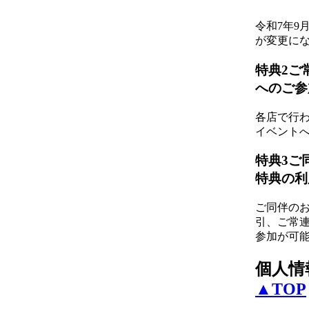
令和7年9
が変更に
特典2
ご
へのご参
各店で行
イベント
特典3
ご
特典の利
ご同伴の
引、ご常
参加が可
個人情
▲TOP