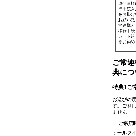
連会員様
行手続き
をお掛け
お願い致
常連様カ
移行手続
カード紛
をお勧め
ご常連
典につ
特典1
ご
お遊びの
す。ご利
ません。
ご来店
オールタ