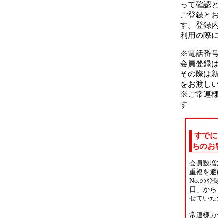
って確認
ご登録と
す。
登録
利用の際
※電話番
会員登録
その際は
をお渡し
※ご常連
す
すでに
ちのお
会員数増
重複を避
No.の
日」から
せていた
常連様カ