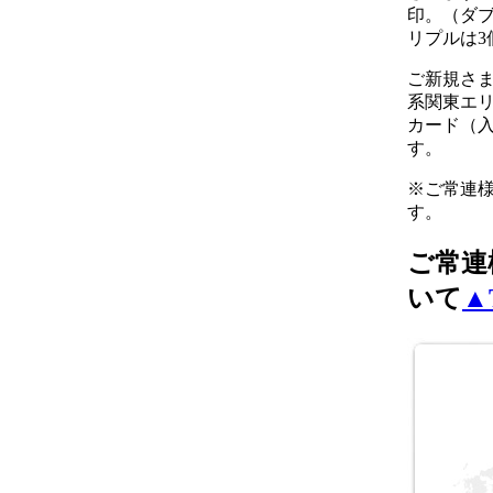
印。（ダブ
リプルは3
ご新規さ
系関東エ
カード（
す。
※ご常連
す。
ご常連
いて
▲